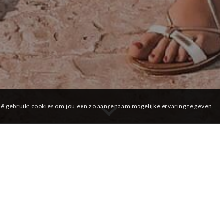
ë gebruikt cookies om jou een zo aangenaam mogelijke ervaring te geven.
 en postnatale zor
hart
warm
en persoon
pak, want dat ver