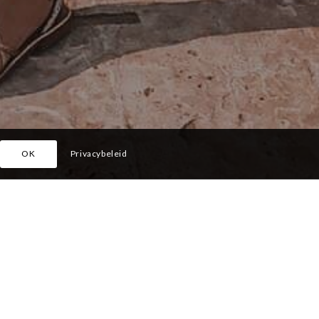
OK
Privacybeleid
g met
lijke
dien