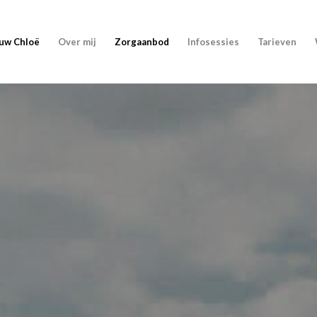
uw Chloë
Over mij
Zorgaanbod
Infosessies
Tarieven