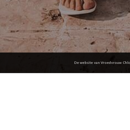
De website van Vroedvrouw Chlo
Pre-
een 
aan