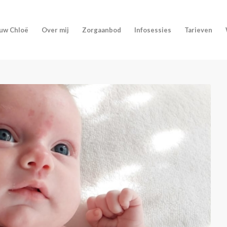
uw Chloë
Over mij
Zorgaanbod
Infosessies
Tarieven